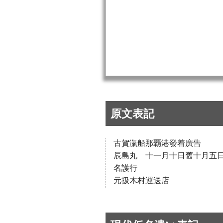
原文表記
古賀滊船那覇港發着廣告
辰島丸 十一月十日舊十月五
名護行
元扱木村運送店