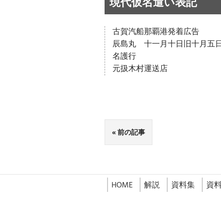
現代仮名遣い表記
古賀汽船那覇港発着広告
辰島丸 十一月十日旧十月五
名護行
元扱木村運送店
前の記事
HOME
解説
資料集
資