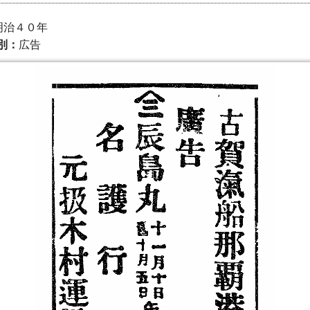
） 明治４０年
別：
広告