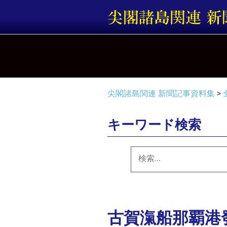
コ
ン
テ
ン
ツ
へ
ス
キ
尖閣諸島関連 新聞記事資料集
>
ッ
プ
キーワード検索
検
索:
古賀滊船那覇港