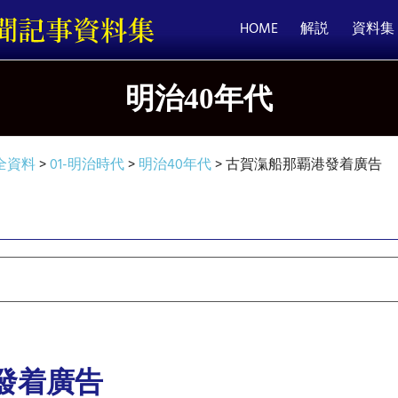
HOME
解説
資料集
明治40年代
全資料
>
01-明治時代
>
明治40年代
>
古賀滊船那覇港發着廣告
發着廣告