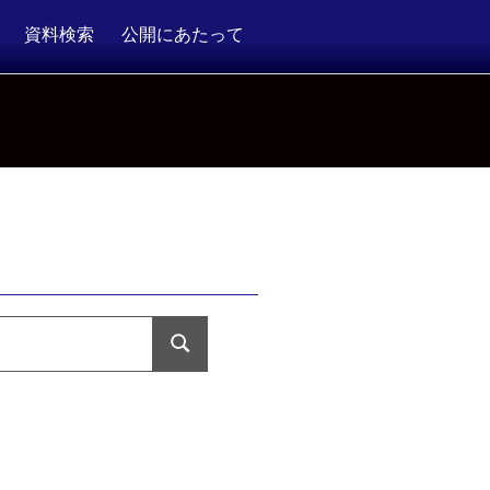
資料検索
公開にあたって
検
索