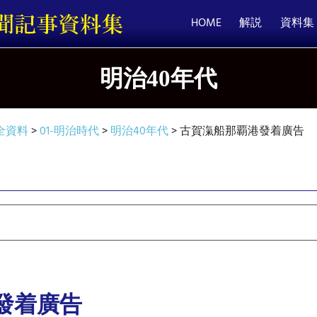
HOME
解説
資料集
明治40年代
全資料
>
01-明治時代
>
明治40年代
>
古賀滊船那覇港發着廣告
發着廣告