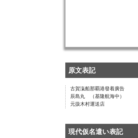
原文表記
古賀滊船那覇港發着廣告
辰島丸 （基隆航海中）
元扱木村運送店
現代仮名遣い表記