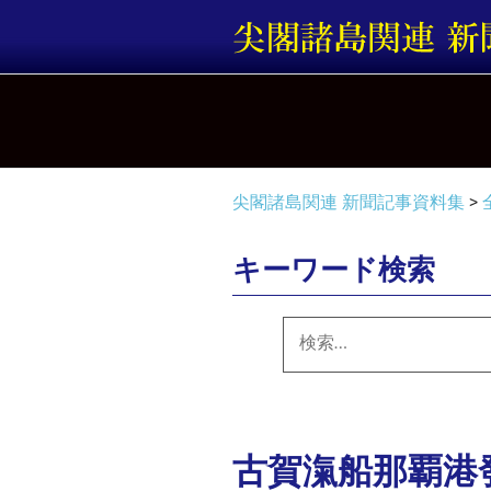
コ
ン
テ
ン
ツ
へ
ス
キ
尖閣諸島関連 新聞記事資料集
>
ッ
プ
キーワード検索
検
索:
古賀滊船那覇港