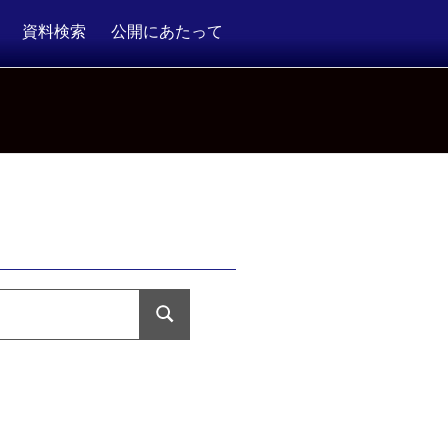
資料検索
公開にあたって
検
索