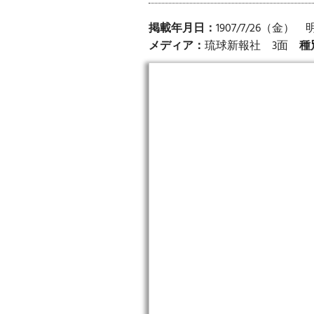
掲載年月日：
1907/7/26（金）
メディア：
琉球新報社 3面
種