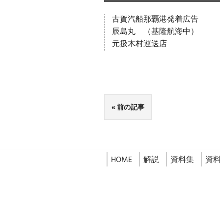
古賀汽船那覇港発着広告
辰島丸 （基隆航海中）
元扱木村運送店
前の記事
HOME
解説
資料集
資