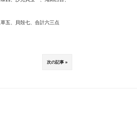
人草五、貝殻七、合計六三点
次の記事