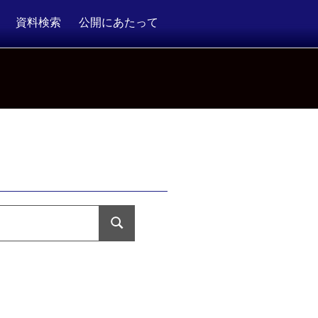
資料検索
公開にあたって
検
索