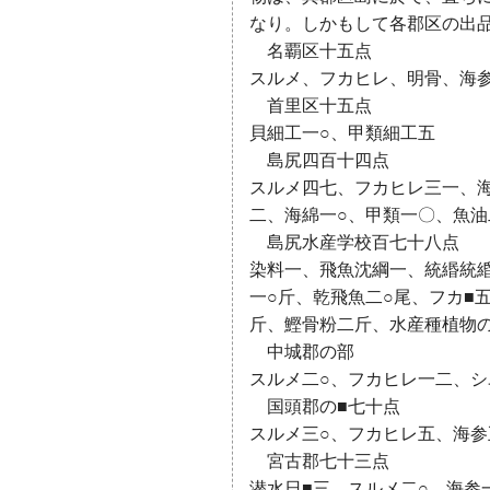
なり。しかもして各郡区の出
名覇区十五点
スルメ、フカヒレ、明骨、海
首里区十五点
貝細工一○、甲類細工五
島尻四百十四点
スルメ四七、フカヒレ三一、
二、海綿一○、甲類一〇、魚油
島尻水産学校百七十八点
染料一、飛魚沈綱一、統緡統緍
一○斤、乾飛魚二○尾、フカ■
斤、鰹骨粉二斤、水産種植物
中城郡の部
スルメ二○、フカヒレ一二、シ
国頭郡の■七十点
スルメ三○、フカヒレ五、海
宮古郡七十三点
潜水日■三、スルメ二○、海参