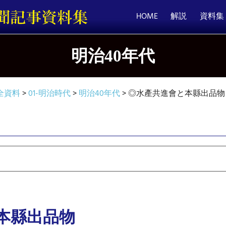
HOME
解説
資料集
明治40年代
全資料
>
01-明治時代
>
明治40年代
>
◎水產共進會と本縣出品物
本縣出品物