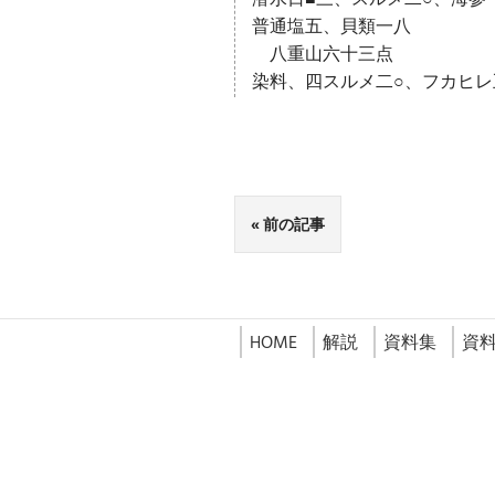
普通塩五、貝類一八
八重山六十三点
染料、四スルメ二○、フカヒレ
前の記事
HOME
解説
資料集
資