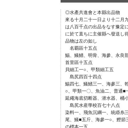
◎水產共進會と本縣出品物
來る十月二十一日より十二月
は八百千点の出品をなす豫定
に於て直ちに主催縣へ發送し
品物は左の如し
名覇區十五点
鯣、鱶鰭、明骨、海參、永良
首里區十五点
貝細工一○、甲類細工五
島尻四百十四点
鯣四七、鱶鰭三一、海參三、
○、甲類一〇、魚油二、普通■
延繩海底切断器、潜水器、桶
島尻水産學校百七十八点
染料一、飛魚沉綱一、統緡糸三
尾、鱶■五斤、海參一○、鰹節
の標本一五