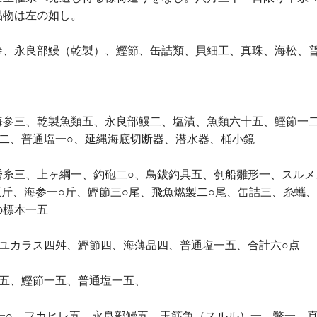
品物は左の如し。
参、永良部鰻（乾製）、鰹節、缶詰類、貝細工、真珠、海松、
海参三、乾製魚類五、永良部鰻二、塩漬、魚類六十五、鰹節一
二、普通塩一○、延縄海底切断器、潜水器、桶小鏡
糸三、上ヶ綱一、釣砲二○、鳥鈸釣具五、刳船雛形一、スルメ
五斤、海参一○斤、鰹節三○尾、飛魚燃製二○尾、缶詰三、糸蠵
の標本一五
ユカラス四舛、鰹節四、海薄品四、普通塩一五、合計六○点
参五、鰹節一五、普通塩一五、
一○、フカヒレ五、永良部鰻五、玉筋魚（スルル）一、鼈一、