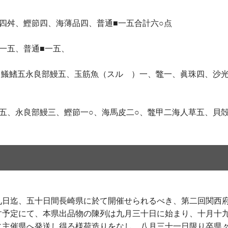
四舛、鰹節四、海薄品四、普通■一五合計六○点
一五、普通■一五、
、鱶鰭五永良部鰻五、玉筋魚（スルゝ）一、鼈一、眞珠四、沙
參五、永良部鰻三、鰹節一○、海馬皮二○、鼈甲二海人草五、
九日迄、五十日間長崎県に於て開催せられるべき、第二回関西府
す予定にて、本県出品物の陳列は九月三十日に始まり、十月十
に主催県へ発送し得る様荷造りをなし。八月三十一日限り卒県