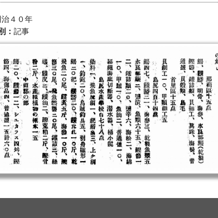
 明治４０年
別：
記事