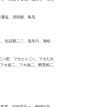
普通塩、貝殻類、鳥毛
二、缶詰類二〇、塩辛六、海松
二○把、フカヒレ二○、フカたれ
、フカ皮二、フカ油二、鰹荒粕二
真珠四、沙光貝玉一、海綿白目、