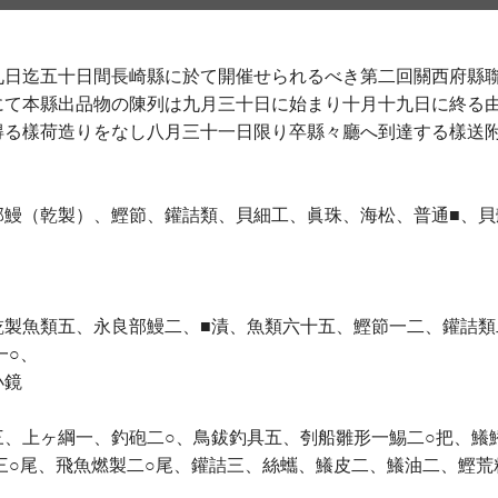
九日迄五十日間長崎縣に於て開催せられるべき第二回關西府縣聯
にて本縣出品物の陳列は九月三十日に始まり十月十九日に終る
得る樣荷造りをなし八月三十一日限り卒縣々廳へ到達する樣送
部鰻（乾製）、鰹節、鑵詰類、貝細工、眞珠、海松、普通■、貝
乾製魚類五、永良部鰻二、■漬、魚類六十五、鰹節一二、鑵詰類
一○、
小鏡
、上ヶ綱一、釣砲二○、鳥鈸釣具五、刳船雛形一鯣二○把、鱶鰭
三○尾、飛魚燃製二○尾、鑵詰三、絲蠵、鱶皮二、鱶油二、鰹