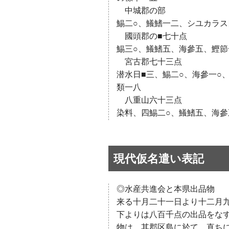
中城郡の部
鯣二○、鱶鰭一二、シユカラス
國頭郡の■七十点
鯣三○、鱶鰭五、海參五、鰹節
宮古郡七十三点
潜水日■三、鯣二○、海參一○
類一八
八重山六十三点
染料、四鯣二○、鱶鰭五、海
現代仮名遣い表記
◎水産共進会と本県出品物
来る十月二十一日より十二月
下よりは八百千点の出品をな
物は、其郡区島に於て、直ち