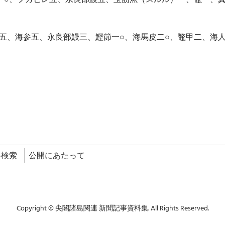
五、海参五、永良部鰻三、鰹節一○、海馬皮二○、鼈甲二、海
料検索
公開にあたって
Copyright © 尖閣諸島関連 新聞記事資料集. All Rights Reserved.