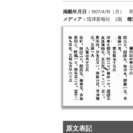
掲載年月日：
1907/4/19（月）
メディア：
琉球新報社 2面
種
原文表記