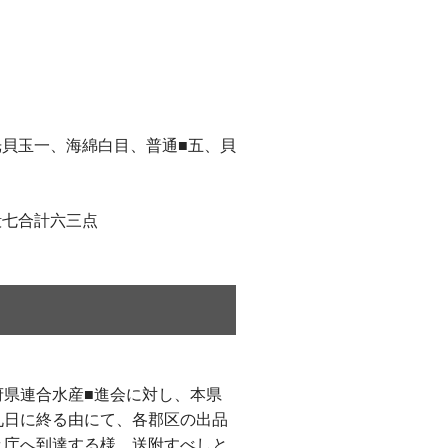
光貝玉一、海綿白目、普通■五、貝
貝殻七合計六三点
県連合水産■進会に対し、本県
九日に終る由にて、各郡区の出品
々庁へ到達する様、送附すべしと