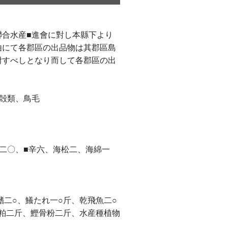
合水産■進會に對し本縣下より
由にて各郡區の出品物は其郡區島
附すべしとなり而して各郡區の出
殻類、鳥毛
二〇、■辛六、海松二、海綿一
二○、鱶たれ一○斤、乾飛魚二○
荒粕二斤、鰹骨粉二斤、水産種植物