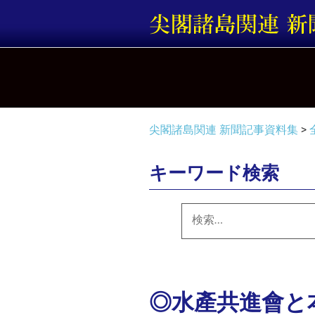
コ
ン
テ
ン
ツ
へ
ス
キ
尖閣諸島関連 新聞記事資料集
>
ッ
プ
キーワード検索
検
索:
◎水產共進會と