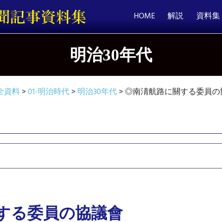
HOME
解説
資料集
明治30年代
全資料
>
01-明治時代
>
明治30年代
>
◎南淸航路に關する委員の
する委員の協議會