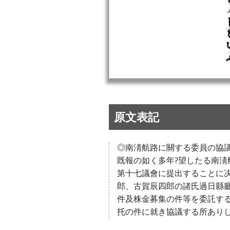
原文表記
◎南淸航路に關する委員の協
既報の如く多年?望したる南
第十七議會に提出することに
郎、古賀辰四郎の諸氏過日縣
件及株金募集の件等を委託す
托の件に就き協議する所あり