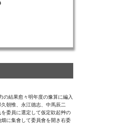
力の結果愈々明年度の豫算に編入
得久朝惟、永江德志、中馬辰二
氏を委員に選定して仮定欵起艸の
池畑に集會して委員會を開き右委