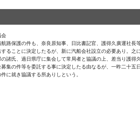
議会
清航路保護の件も、奈良原知事、日比書記官、護得久廣運社長
出することに決定したるが、新に汽船会社設立の必要あり。之
郎の諸氏、過日県庁に集会して常局者と協議の上、差当り護得
金募集の件等を委託する事に決定したる由なるが、一昨二十五
の件に就き協議する所ありしという。