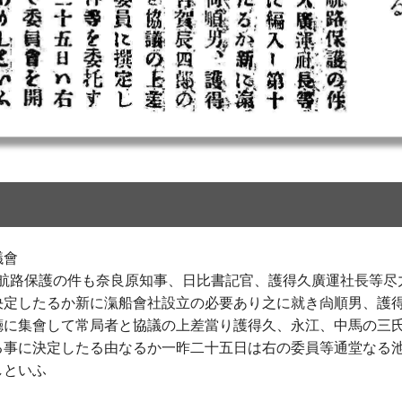
議會
淸航路保護の件も奈良原知事、日比書記官、護得久廣運社長等尽
决定したるか新に滊船會社設立の必要あり之に就き尙順男、護
廳に集會して常局者と協議の上差當り護得久、永江、中馬の三
る事に決定したる由なるか一昨二十五日は右の委員等通堂なる
しといふ