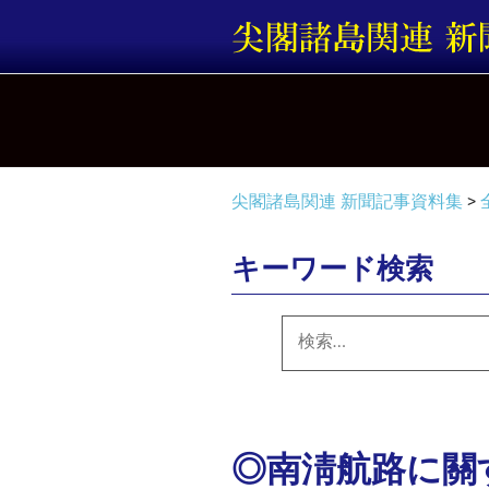
コ
ン
テ
ン
ツ
へ
ス
キ
尖閣諸島関連 新聞記事資料集
>
ッ
プ
キーワード検索
検
索:
◎南淸航路に關