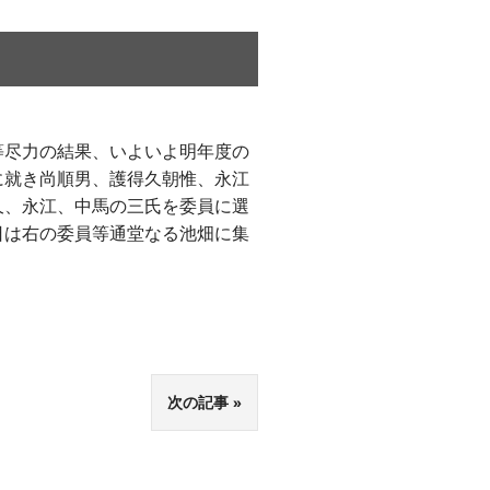
等尽力の結果、いよいよ明年度の
に就き尚順男、護得久朝惟、永江
久、永江、中馬の三氏を委員に選
日は右の委員等通堂なる池畑に集
次の記事