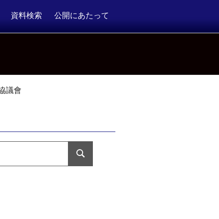
資料検索
公開にあたって
協議會
検
索