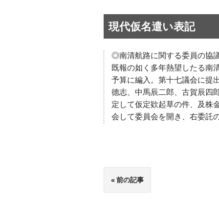
現代仮名遣い表記
◎南清航路に関する委員の協
既報の如く多年熱望したる南
予算に編入。第十七議会に提
德志、中馬辰二郎、古賀辰四
定して仮定欵起草の件、及株
会して委員会を開き、右委託
前の記事