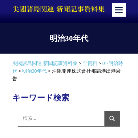
コ
ン
メ
テ
ニ
ン
ュ
ツ
ー
明治30年代
へ
ス
キ
尖閣諸島関連 新聞記事資料集
>
全資料
>
01-明治時
ッ
代
>
明治30年代
>
沖繩開運株式會社那覇港出港廣
プ
告
キーワード検索
検
索:
検
索