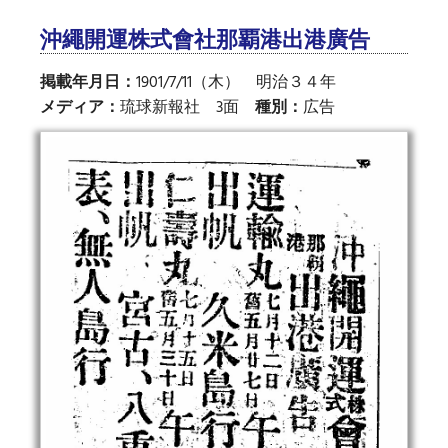
沖繩開運株式會社那覇港出港廣告
掲載年月日：
1901/7/11（木） 明治３４年
メディア：
琉球新報社 3面
種別：
広告