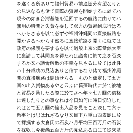
を遂くる所ありて福州貿易ハ前途随分有望なりと
の見込なるも偖て實際の貿易を開始するに於てハ
現今の如き台灣基隆を迂回するの航路に由りてハ
無用の時間と失費を要して双方の貿易到底行はる
へからさるを以て必ずや福州沖繩間の直接航路を
開かさるへからず然るに直接航路を開くに就ては
政府の保護を要するを以て過般上京の際當銘大臣
に稟請して其同意を得たれは議會に於て之を否决
するか又ハ議會解散の不幸を見さるに於ては此件
ハ十分成功の見込ありと信するなり偖て福州沖繩
間の直接航路は開始せらるゝものと仮定して五万
圓の出入貨物あるやと云ふに舊藩時代に於て彼地
と貿易を爲したる際に於てさへ年々七万圓の價格
に達したりとの事なれは今日如何に時日切迫した
れはとて五万圓の輸出入品を見ること決して六ヶ
敷事とは思はれざるなり又目下八重山西表島に於
て採掘する大倉氏の石炭ハ月平均三百万斤の石炭
を採収し今後尙五百万斤の見込ある由にて從來基