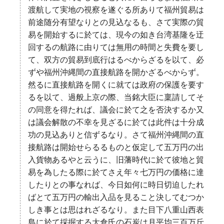
渡航して実地の視察を遂ぐる所ありて福州貿易は
前途随分有望なりとの見込なるも、さて実際の貿
易を開始するに於ては、現今の如き台湾基隆を迂
回するの航路に由りては無用の時間と失費を要し
て、双方の貿易到底行はるべからざるを以て、必
ずや福州沖縄間の直接航路を開かざるべからず。
然るに直接航路を開くに就ては政府の保護を要す
るを以て、過般上京の際、当銘大臣に稟請してそ
の同意を得たれば、議会に於て之を否決するか又
は議会解散の不幸を見ざるに於ては此件は十分成
功の見込ありと信ずるなり。さて福州沖縄間の直
接航路は開始せらるるものと仮定して五万円の出
入貨物あるやと云うに、旧藩時代に於て彼地と貿
易を為したる際に於てさえ年々七万円の価格に達
したりとの事なれば、今日如何に時日切迫したれ
ばとて五万円の輸出入品を見ること決してむつか
しき事とは思はれざるなり。また目下八重山西表
島に於て採掘する大倉氏の石炭は月平均三百万斤