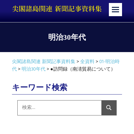
コ
ン
メ
テ
ニ
ン
ュ
ツ
ー
明治30年代
へ
ス
キ
尖閣諸島関連 新聞記事資料集
>
全資料
>
01-明治時
ッ
代
>
明治30年代
>
●訪問録（南淸貿易について）
プ
キーワード検索
検
索:
検
索