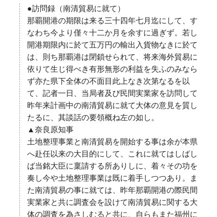
●訪問録（南清貿易に就て）
那覇開港の期限は来る三十四年七月迄にして、す
なわち今より僅々十二か月を余すに過ぎず。若し
開港期限内に於て五万円の輸出入貨物なきに於て
は、則ち那覇港は閉鎖せられて、将来海外貿易に
依りて生じ得べき有形無形の利益を失ふのみなら
ず亦た県下全体の不面目此上なき次第なるを以
て、記者一日、当局者及び民間実業家を訪問して
昨年来計画中の南清貿易に就て大体の意見を質し
たるに、其談話の要領概ね左の如し。
▲奈良原知事
土地整理事業と南清貿易を開始する事は余が本県
へ赴任以来の大目的にして、これに就てはしばし
ば当銘大臣に稟請する所ありしに、着々その功を
奏し今や土地整理事業は既に着手しつつあり。ま
た南清貿易の事に就ては、昨年那覇開港の際民間
実業家と共に調査会を設けて南清貿易に関する大
体の調査を為さしむると共に、自らもまた福州に