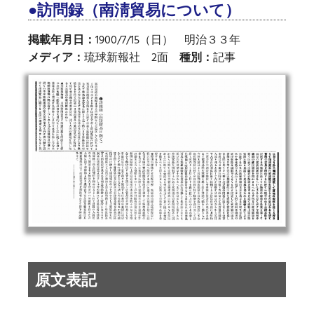
●訪問録（南淸貿易について）
掲載年月日：
1900/7/15（日） 明治３３年
メディア：
琉球新報社 2面
種別：
記事
原文表記