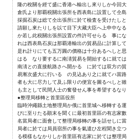
隆の稅關を經て盛に香港へ輸出し來りしか今回大
倉氏より那覇税關出張所を西表島に設置して仝島
採掘石炭は総て仝出張所に於て檢査を受けたしと
請願し來たりしを以て目下大藏大臣へ上申中なる
か若し此税關出張所設置の件許可せらるゝ事にな
れは西表島石炭は那覇港輸出の貿易品に計算して
是れ計りにても五万圓の價格は十分あるへしと思
はるゝなり要するに南淸貿易を開始するに就ては
南淸との直接航路さへ開かるゝに於ては双方の貿
易漸次盛大に行いるゝの見込あり之に就てハ當路
者も大に尽力して及ふ限りの便宜を圖るべしと雖
も主として民間人士の奮發せん事を希望するなり
●整理局移轉と首里區役所
臨時沖繩縣土地整理局か俄に首里城へ移轉する運
びに至りたる顚末を聞くに最初首里區の有志家數
名當局者に面會して整理局移轉の事を話せしに當
局者に於ては局員宿所の事を氣遣ひ左程聞き立つ
る模樣もなかりしか首里區有志家に於ては整理局