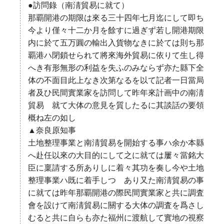
●訪問錄（南淸貿易に就て）
那覇開港の期限は來る三十四年七月迄にして即ち
今より僅々十二か月を餘すに過ぎず若し開港期限
内に於て五万圓の輸出入貨物なきに於ては則ち那
覇港ハ閉鎖せられて將來海外貿易に依りて生し得
へき有形無形の利益を失ふのみならず亦た縣下全
体の不面目此上なき次第なるを以て記者一日當局
者及ひ民間實業家を訪問して昨年來計画中の南淸
貿易 就て大体の意見を質したるに其談話の要領
概ね左の如し
▲奈良原知事
土地整理事業と南淸貿易を開始する事ハ余か本縣
へ赴任以來の大目的にして之に就ては屢々當銘大
臣に稟請する所ありしに着々其功を奏し今や土地
整理事業ハ既に着手しつゝあり又た南淸貿易の事
に就ては昨年那覇開港の際民間實業家と共に調査
會を設けて南淸貿易に關する大体の調査を爲さし
むると共に自らも亦た福州に渡航して實地の視察