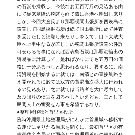
の石炭を採収し、今後なお五百万斤の見込ある由
にて従来基隆の税関を経て盛に香港へ輸出し来り
しが、今回大倉氏より那覇税関出張所を西表島に
設置して同島採掘石炭は総て同出張所に於て検査
を受けたしと請願し来たりしを以て、目下大蔵大
臣へ上申中なるが若しこの税関出張所設置の件許
可せらるる事になれば西表島石炭は那覇港輸出の
貿易品に計算して、是ればかりにても五万円の価
格は十分あるべしと思われるなり。要するに、南
清貿易を開始するに就ては、南清との直接航路さ
え開かれるに於ては双方の貿易漸次盛大に行われ
るの見込あり。之に就ては当路者も大に尽力して
及ぶ限りの便宜を図るべしといえども、主として
民間人士の奮発せん事を希望するなり。
●整理局移転と首里区役所
臨時沖縄県土地整理局がにわかに首里城へ移転す
る運びに至りたる顛末を聞くに、最初首里区の有