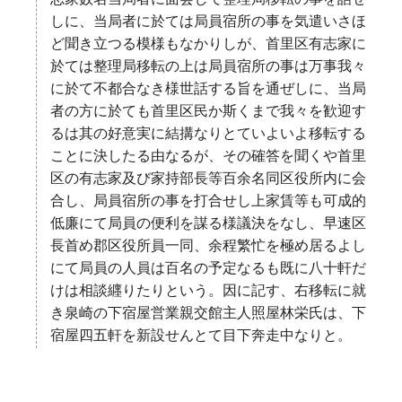
志家数名当局者に面会して整理局移転の事を話せ
しに、当局者に於ては局員宿所の事を気遣いさほ
ど聞き立つる模様もなかりしが、首里区有志家に
於ては整理局移転の上は局員宿所の事は万事我々
に於て不都合なき様世話する旨を通ぜしに、当局
者の方に於ても首里区民か斯くまで我々を歓迎す
るは其の好意実に結搆なりとていよいよ移転する
ことに決したる由なるが、その確答を聞くや首里
区の有志家及び家持部長等百余名同区役所内に会
合し、局員宿所の事を打合せし上家賃等も可成的
低廉にて局員の便利を謀る様議決をなし、早速区
長首め郡区役所員一同、余程繁忙を極め居るよし
にて局員の人員は百名の予定なるも既に八十軒だ
けは相談纒りたりという。因に記す、右移転に就
き泉崎の下宿屋営業親交館主人照屋林栄氏は、下
宿屋四五軒を新設せんとて目下奔走中なりと。