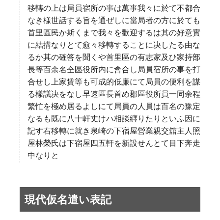
移轉の上は局員宿所の事は萬事我々に於て不都合
なき様世話する旨を通ぜしに當局者の方に於ても
首里區民か斯くまで我々を歡迎するは其の好意實
に結搆なりとて愈々移轉することに决したる由な
るか其の確答を聞くや首里區の有志家及ひ家持部
長等百余名仝區役所内に會合し局員宿所の事を打
合せし上家賃等も可成的低廉にて局員の便利を謀
る樣議决をなし早速區長首め郡區役所員一同余程
繁忙を極め居るよしにて局員の人員は百名の豫定
なるも既に八十軒丈けハ相談纒りたりといふ因に
記す右移轉に就き泉崎の下宿屋營業親交舘主人照
屋林榮氏は下宿屋四五軒を新設せんとて目下奔走
中なりと
現代仮名遣い表記