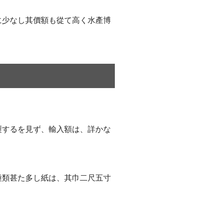
に少なし其價額も從て高く水產博
製するを見ず、輸入額は、詳かな
種類甚た多し紙は、其巾二尺五寸
。