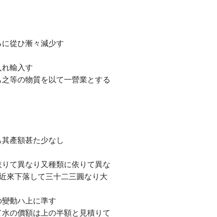
るに從ひ漸々減少す
入れ輸入す
も之等の物質を以て一營業とする
も其產額甚た少なし
依りて異なり又種類に依りて異な
)近來下落して三十二三圓なり大
の變動ハ上に準す
て水の價額は上の半額と見積りて