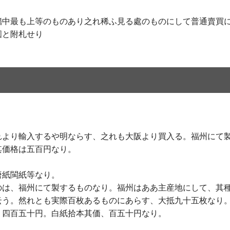
鰭中最も上等のものあり之れ稀ふ見る處のものにして普通賣買
圓と附札せり
れより輸入するや明ならす、之れも大阪より買入る。福州にて
其価格は五百円なり。
唐紙閩紙等なり。
のは、福州にて製するものなり。福州はああ主産地にして、其
云う。然れとも実際百枚あるものにあらす、大抵九十五枚なり
、四百五十円。白紙拾本其価、百五十円なり。