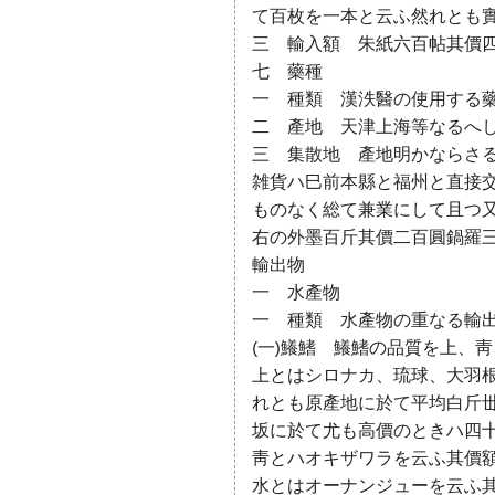
て百枚を一本と云ふ然れとも
三 輸入額 朱紙六百帖其價
七 藥種
一 種類 漢泆醫の使用する
二 產地 天津上海等なるへ
三 集散地 產地明かならさ
雑貨ハ巳前本縣と福州と直接
ものなく総て兼業にして且つ
右の外墨百斤其價二百圓鍋羅
輸出物
一 水產物
一 種類 水產物の重なる輸
(一)鱶鰭 鱶鰭の品質を上、
上とはシロナカ、琉球、大羽
れとも原產地に於て平均白斤丗
坂に於て尤も高價のときハ四
靑とハオキザワラを云ふ其價
水とはオーナンジューを云ふ