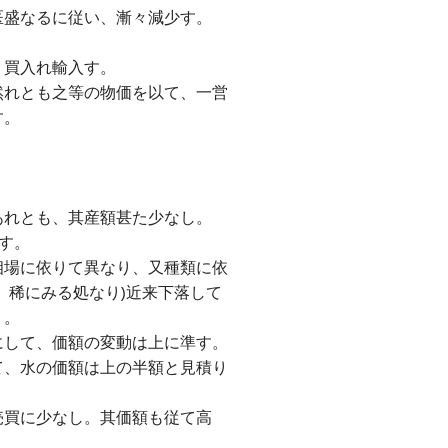
医盛なるに従い、漸々減少す。
り買入れ輸入す。
然れとも之等の物価を以て、一営
す。
あれとも、其産額甚た少なし。
す。
相場に依りて異なり、又種類に依
、稀にみる処なり)近来下落して
り。
にして、価額の変動は上に準す。
て、水の価額は上の半額と見積り
売買に少なし。其価額も従て高