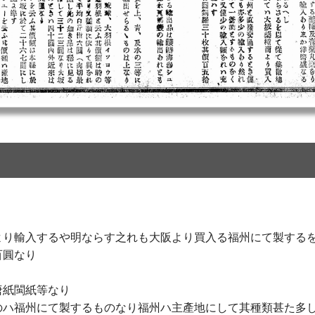
より輸入するや明ならす之れも大阪より買入る福州にて製する
百圓なり
唐紙閩紙等なり
のハ福州にて製するものなり福州ハ主產地にして其種類甚た多