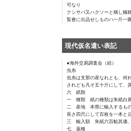
可なり
クシサバ又ハクソーと稱し鱶
覧會に出品せしものハ一斤一
現代仮名遣い表記
●海外交易調査会（続）
虫糸
虫糸は支那の産なれとも、何
されども凡そ五十斤にして、
六 紙類
一 種類 紙の種類は朱紙白
二 産地 本県に輸入するも
長さ四尺にして百枚を一本と
三 輸入額 朱紙六百帖其価
七 薬種