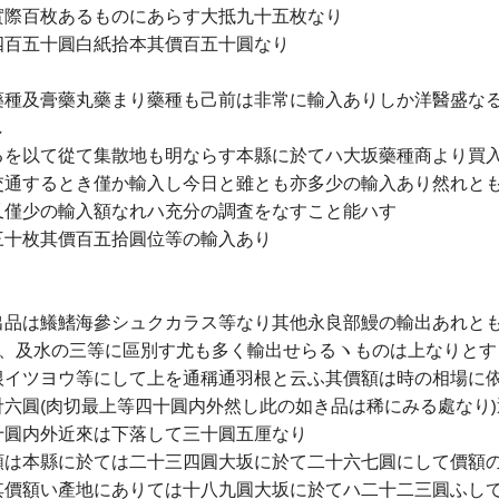
實際百枚あるものにあらす大抵九十五枚なり
四百五十圓白紙拾本其價百五十圓なり
藥種及膏藥丸藥まり藥種も己前は非常に輸入ありしか洋醫盛な
し
るを以て從て集散地も明ならす本縣に於てハ大坂藥種商より買
交通するとき僅か輸入し今日と雖とも亦多少の輸入あり然れと
又僅少の輸入額なれハ充分の調査をなすこと能ハす
三十枚其價百五拾圓位等の輸入あり
出品は鱶鰭海參シュクカラス等なり其他永良部鰻の輸出あれと
靑、及水の三等に區別す尤も多く輸出せらるヽものは上なりとす
根イツヨウ等にして上を通稱通羽根と云ふ其價額は時の相場に
六圓(肉切最上等四十圓内外然し此の如き品は稀にみる處なり
十圓内外近來は下落して三十圓五厘なり
額は本縣に於ては二十三四圓大坂に於て二十六七圓にして價額
其價額い產地にありては十八九圓大坂に於てハ二十二三圓ふし