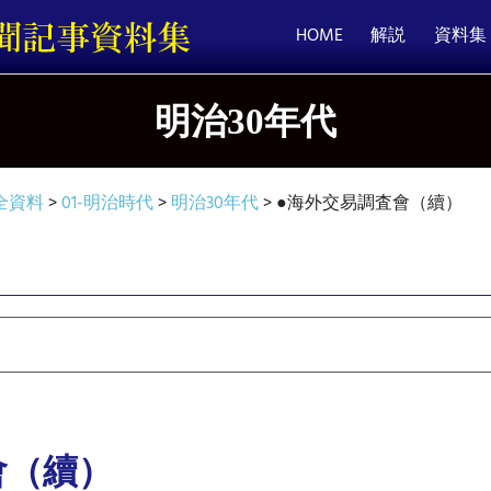
HOME
解説
資料集
明治30年代
全資料
>
01-明治時代
>
明治30年代
>
●海外交易調査會（續）
會（續）