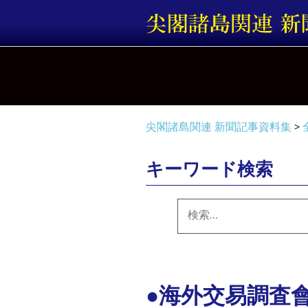
コ
ン
テ
ン
ツ
へ
ス
キ
尖閣諸島関連 新聞記事資料集
>
ッ
プ
キーワード検索
検
索:
●海外交易調査