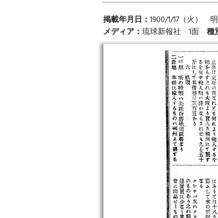
掲載年月日：
1900/1/17（火）
メディア：
琉球新報社 1面
種