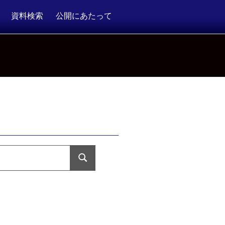
資料検索
公開にあたって
検
索