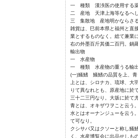
一 種類 漢泆医の使用する
二 産地 天津上海等なるへ
三 集散地 産地明かならさ
雑貨は、巳前本県と福州と直
業とするものなく。総て兼業
右の外墨百斤其価二百円。鍋
輸出物
一 水産物
一 種類 水産物の重うる輸
(一)鱶鰭 鱶鰭の品質を上、
上とは、シロナカ、琉球、大
りて異なれとも、原産地に於て
三十二三円なり。大坂に於て
青とは、オキザワヲこと云う
水とはオーナンジューを云う
て可なり。
クシサバ又はクソーと称し鱶
く、水産博覧会に出品せしも