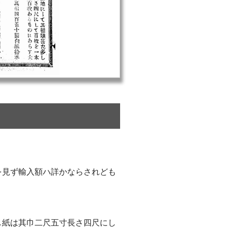
を見ず輸入額ハ詳かならされども
し紙は其巾二尺五寸長さ四尺にし