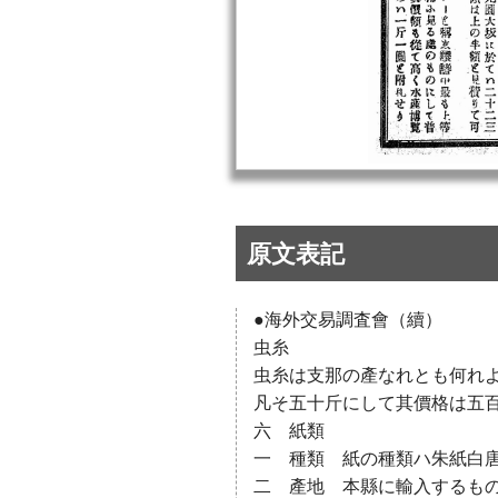
原文表記
●海外交易調査會（續）
虫糸
虫糸は支那の產なれとも何れ
凡そ五十斤にして其價格は五
六 紙類
一 種類 紙の種類ハ朱紙白
二 產地 本縣に輸入するも