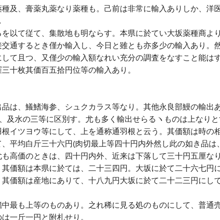
薬種及、膏薬丸薬なり薬種も。己前は非常に輸入ありしか、洋
し
るを以て従て、集散地も明ならす。本県に於てい大坂薬種商よ
接交通するとき僅か輸入し、今日と雖とも亦多少の輸入あり。
にして且つ、又僅少の輸入額なれい充分の調査をなすこと能は
羅三十枚其価百五拾円位等の輸入あり。
出品は、鱶鰭海参、シュクカラス等なり。其他永良部鰻の輸出
青、及水の三等に区別す。尤も多く輸出せらるヽものは上なりと
羽根イツヨウ等にして、上を通称通羽根と云う。其価額は時の
、平均白斤三十六円(肉切最上等四十円内外然し此の如き品は
尤も高価のときは、四十円内外、近来は下落して三十円五厘な
。其価額は本県に於ては、二十三四円。大坂に於て二十六七円
。其価額は産地にありて、十八九円大坂に於て二十二三円にし
鰭中最も上等のものあり。之れ稀に見る処のものにして、普通
のは一斤一円と附札せり。