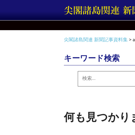
コ
ン
テ
ン
ツ
尖閣諸島関連 新聞記事資料集
>
へ
ス
キ
キーワード検索
ッ
プ
検
索:
何も見つかり