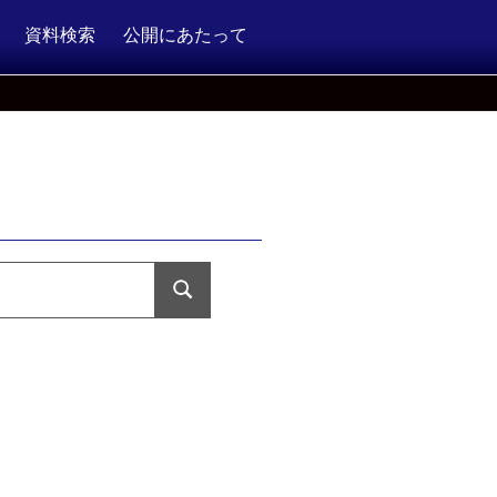
資料検索
公開にあたって
検
索